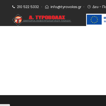
210 522 5332
·
info@tyrovolas.gr
·
Δευ - Π