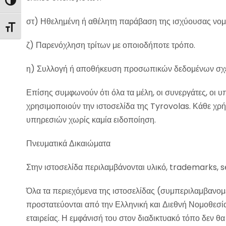
Εναλλαγή Υψηλής Αντίθεσης
στ) Ηθελημένη ή αθέλητη παράβαση της ισχύουσας νομ
Εναλλαγή Μεγέθους Γραμμάτων
ζ) Παρενόχληση τρίτων με οποιοδήποτε τρόπο.
η) Συλλογή ή αποθήκευση προσωπικών δεδομένων σχετ
Επίσης συμφωνούν ότι όλα τα μέλη, οι συνεργάτες, οι υ
χρησιμοποιούν την ιστοσελίδα της Tyrovolas. Κάθε χρ
υπηρεσιών χωρίς καμία ειδοποίηση.
Πνευματικά Δικαιώματα
Στην ιστοσελίδα περιλαμβάνονται υλικό, trademarks, s
Όλα τα περιεχόμενα της ιστοσελίδας (συμπεριλαμβανομέ
προστατεύονται από την Ελληνική και Διεθνή Νομοθεσί
εταιρείας. Η εμφάνισή του στον διαδικτυακό τόπο δεν 