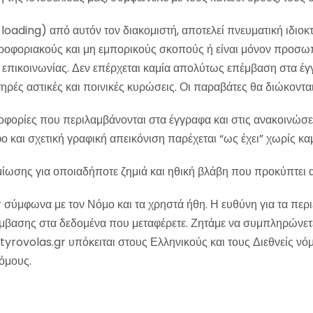
oading) από αυτόν τον διακομιστή, αποτελεί πνευματική ιδιοκ
ληροφοριακούς και μη εμπορικούς σκοπούς ή είναι μόνον προσωπ
α επικοινωνίας. Δεν επέρχεται καμία απολύτως επέμβαση στα 
ηρές αστικές και ποινικές κυρώσεις. Οι παραβάτες θα διώκονται
φορίες που περιλαμβάνονται στα έγγραφα και στις ανακοινώσεις
ο και σχετική γραφική απεικόνιση παρέχεται “ως έχει” χωρίς 
ίωσης για οποιαδήποτε ζημιά και ηθική βλάβη που προκύπτει
 σύμφωνα με τον Νόμο και τα χρηστά ήθη. Η ευθύνη για τα περ
μβασης στα δεδομένα που μεταφέρετε. Ζητάμε να συμπληρώνετε
tyrovolas.gr υπόκειται στους Ελληνικούς και τους Διεθνείς νό
όμους.