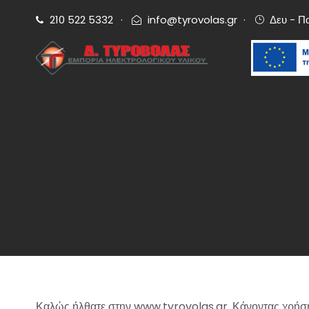
210 522 5332
·
info@tyrovolas.gr
·
Δευ - Π
Καλώς ήλθατε στην www.tyrovolas.gr. Κάνοντας χρήση τ