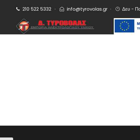
210 522 5332
·
info@tyrovolas.gr
·
Δευ - Π