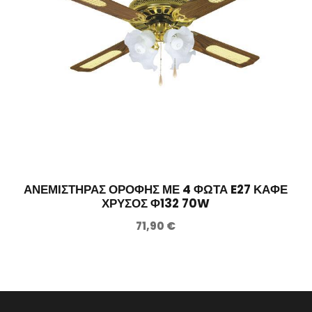
Μ
Α
Τ
Μ
Ε
Κ
Ο
Ν
Τ
Ρ
ΑΝΕΜΙΣΤΗΡΑΣ ΟΡΟΦΗΣ ΜΕ 4 ΦΩΤΑ E27 ΚΑΦΕ
Ο
ΧΡΥΣΟΣ Φ132 70W
Λ
71,90
€
Φ
1
2
2
7