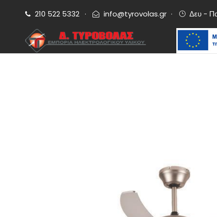
210 522 5332
·
info@tyrovolas.gr
·
Δευ - Π