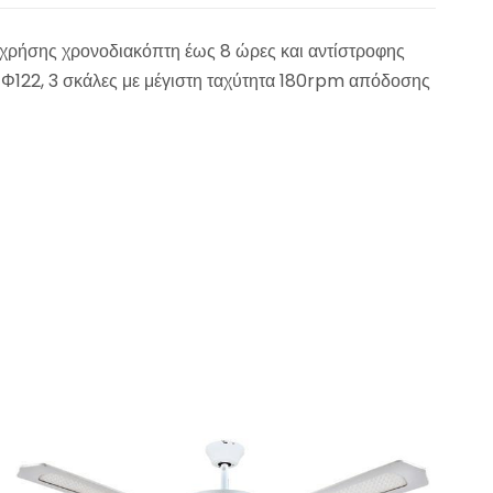
α χρήσης χρονοδιακόπτη έως 8 ώρες και αντίστροφης
υ Φ122, 3 σκάλες με μέγιστη ταχύτητα 180rpm απόδοσης