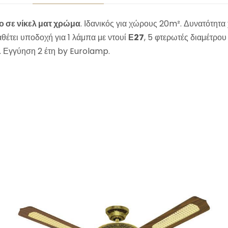
Η
ο σε νίκελ ματ χρώμα
. Ιδανικός για χώρους 20m². Δυνατότητ
Σ
αθέτει υποδοχή για 1 λάμπα με ντουί
Ε27
, 5 φτερωτές διαμέτρο
Μ
. Εγγύηση 2 έτη by Eurolamp.
Ε
1
Φ
Ω
Σ
E
2
7
Ν
Ι
Κ
Ε
Λ