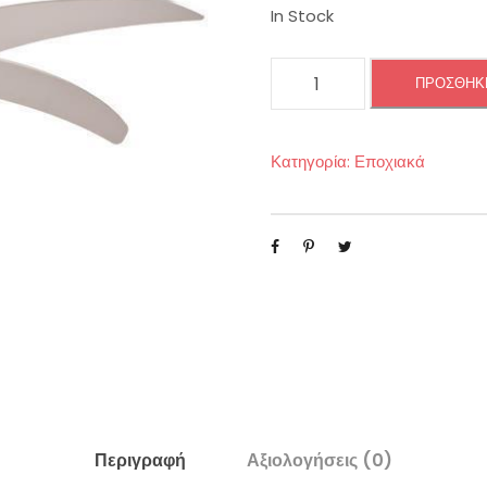
In Stock
Α
ΠΡΟΣΘΉΚΗ
Ν
Ε
Μ
Κατηγορία:
Εποχιακά
Ι
Σ
Τ
Η
Ρ
Α
Σ
Ο
Ρ
Ο
Περιγραφή
Αξιολογήσεις (0)
Φ